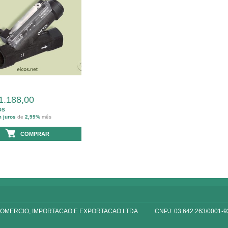
1.188,00
OS
m juros
de
2,99%
mês
COMPRAR
 COMERCIO, IMPORTACAO E EXPORTACAO LTDA
CNPJ: 03.642.263/0001-9