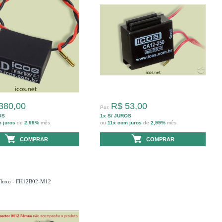
380,00
R$ 53,00
Por:
OS
1x S/ JUROS
m juros
de
2,99%
mês
ou
11x com juros
de
2,99%
mês
COMPRAR
COMPRAR
 Fluxo - FH12B02-M12