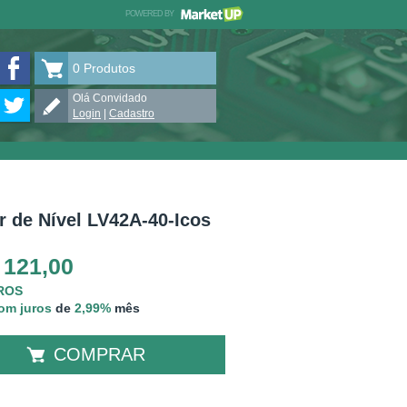
POWERED BY
MARKETUP
VULCANUM no Facebook
0
Produtos
VULCANUM no Twitter
Olá Convidado
Login
|
Cadastro
r de Nível LV42A-40-Icos
 121,00
UROS
com juros
de
2,99%
mês
COMPRAR