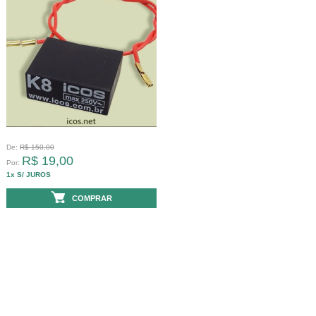
De:
R$ 150,00
R$ 19,00
Por:
1x S/ JUROS
ou
11x com juros
de
2,99%
mês
COMPRAR