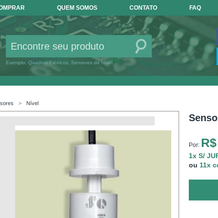
COMPRAR
QUEM SOMOS
CONTATO
FAQ
Exemplo: Quadros Elétricos, Sensores de Nível
sores
Nível
Senso
R$
Por:
1x S/ J
ou
11x 