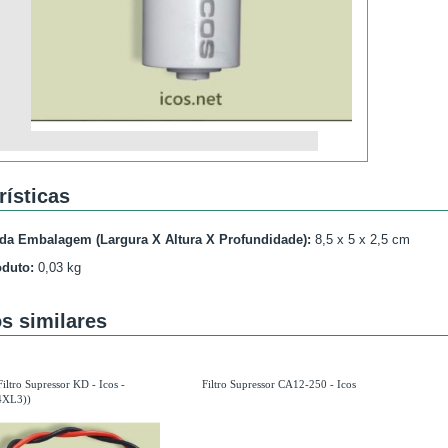
rísticas
da Embalagem (Largura X Altura X Profundidade):
8,5
x
5
x 2,5 cm
oduto:
0,03
kg
s similares
Filtro Supressor KD - Icos -
Filtro Supressor CA12-250 - Icos
4XL3))