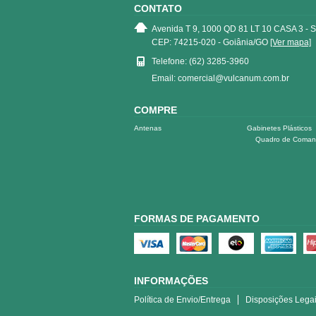
CONTATO
Avenida T 9, 1000 QD 81 LT 10 CASA 3 - 
CEP: 74215-020 - Goiânia/GO
[Ver mapa]
Telefone: (62) 3285-3960
Email: comercial@vulcanum.com.br
COMPRE
Antenas
Gabinetes Plásticos
Quadro de Coma
FORMAS DE PAGAMENTO
INFORMAÇÕES
Política de Envio/Entrega
Disposições Lega