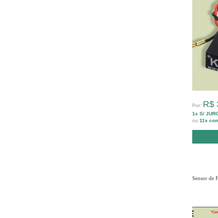
R$ 
Por:
1x S/ JUR
ou
11x co
Sensor de