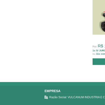
R$ 
Por:
1x S/ JUR
ou
11x co
EMPRESA
Razão Social: VULCANUM INDUSTRIA E